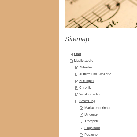
Sitemap
Start
Musikkapelle
Aktuelles
Auftritte und Konzerte
Ehrungen
Chronik
Vorstandschaft
Besetzung
Marketenderinnen
Dirigenten
Trompete
Flügelhorn
Posaune