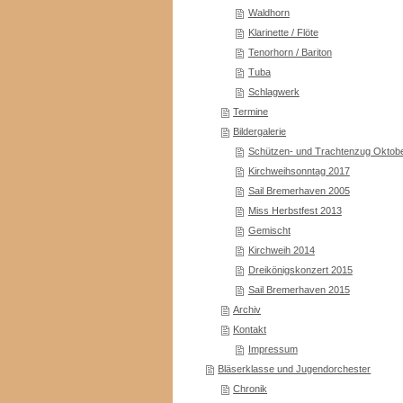
Waldhorn
Klarinette / Flöte
Tenorhorn / Bariton
Tuba
Schlagwerk
Termine
Bildergalerie
Schützen- und Trachtenzug Oktobe
Kirchweihsonntag 2017
Sail Bremerhaven 2005
Miss Herbstfest 2013
Gemischt
Kirchweih 2014
Dreikönigskonzert 2015
Sail Bremerhaven 2015
Archiv
Kontakt
Impressum
Bläserklasse und Jugendorchester
Chronik